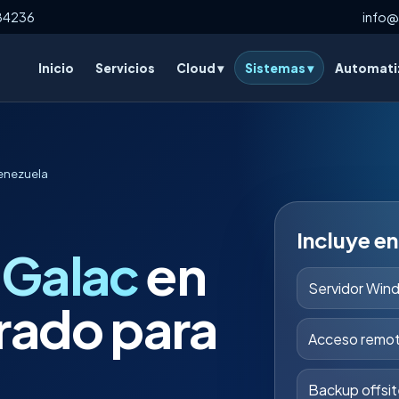
84236
info@
Inicio
Servicios
Cloud ▾
Sistemas ▾
Automatiz
Venezuela
Incluye e
y Galac
en
Servidor Wind
rado para
Acceso remot
Backup offsit