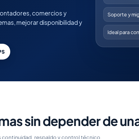
 contadores, comercios y
Soporte y mi
emas, mejorar disponibilidad y
Ideal para con
PS
emas sin depender de una
 continuidad, respaldo y control técnico.