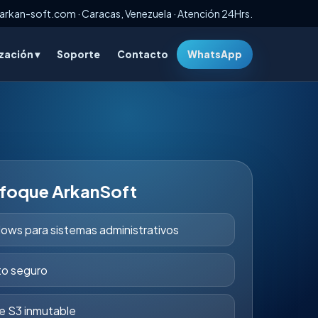
arkan-soft.com · Caracas, Venezuela · Atención 24Hrs.
ación ▾
Soporte
Contacto
WhatsApp
nfoque ArkanSoft
ows para sistemas administrativos
o seguro
e S3 inmutable